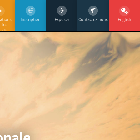
ations
Inscription
Exposer
Contactez-nous
English
 les
teurs
onale